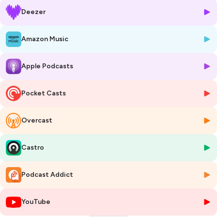
notre mindset en ce début d'année 2026 et quelle est notre vision
Deezer
pour l'agence et pour nous-même ? C'est ce que Claire, Clara et Flo
abordent dans cet épisode bonus.
Amazon Music
Si vous aimez ce podcast et que vous souhaitez le soutenir, n'hésitez
pas à vous abonner et à le commenter.
Apple Podcasts
Un podcast original Atelier Milky.
Identité sonore réalisée par PAN Studio.
Pocket Casts
Qui sommes-nous ?
Atelier Milky est une agence digitale créative. On vous aide à
Overcast
développer votre marque sur les réseaux sociaux, de manière créative
et impactante.
Castro
Où nous retrouver ?
Instagram :
@atelier.milky
Podcast Addict
Website :
www.ateliermilky.com
YouTube
Hébergé par Ausha. Visitez
ausha.co/politique-de-confidentialite