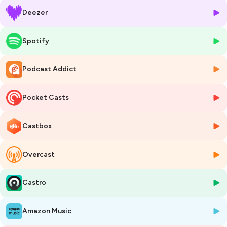
✔️ Et surtout, comment allier excellence opérationnelle et sagesse
Deezer
antique ?
Ressources de l’épisode :
Spotify
· La page LinkedIn de Fabrice :
https://www.linkedin.com/in/fabricemezieres
Podcast Addict
· Inspyr :
https://www.inspyr.fr/
· MBTI :
https://eu.themyersbriggs.com/en/tools/MBTI/MBTI-
personality-Types
Pocket Casts
· Le livre de Fabrice :
"S’épanouir professionnellement - Donner
du sens à sa carrière"
aux éditions Ellipses
https://www.decitre.fr/livres/s-epanouir-
Castbox
professionnellement-9782340024052.html?
srsltid=AfmBOood5deOyhIPeG1eC04h4pdcMZsouyf9T66N0dBWOL
Overcast
__GZyKtlsS
***
Castro
Si cet épisode t’a plu :
✓ Abonne-toi ! 🔔
✓ Suis-moi sur LinkedIn
Amazon Music
✓ Mets 5 ⭐ sur ta plateforme d’écoute