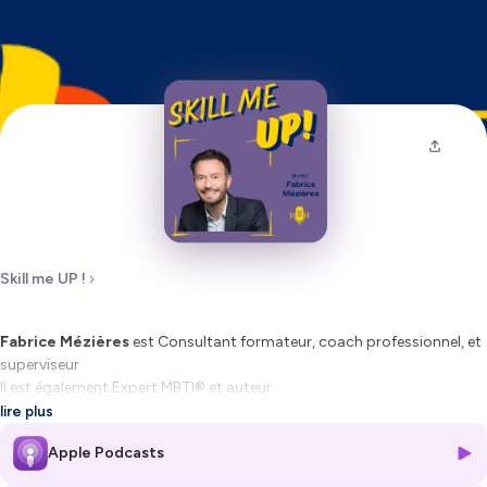
Skill me UP !
Fabrice Mézières
est Consultant formateur, coach professionnel, et
superviseur
Il est également Expert MBTI® et auteur
lire plus
Dans cet épisode, on explore
Apple Podcasts
✔️ Pourquoi la posture philosophique est essentielle aux managers ?
✔️ Comment dépasser nos biais et angles morts ?