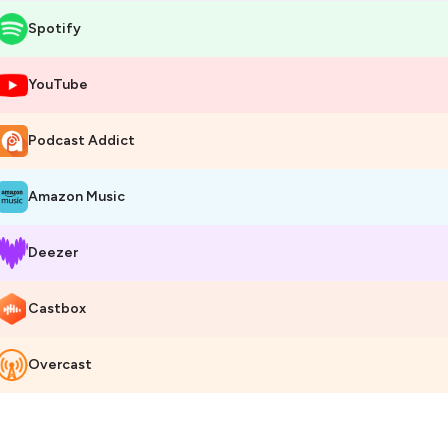
Spotify
YouTube
Podcast Addict
Amazon Music
Deezer
Castbox
Overcast