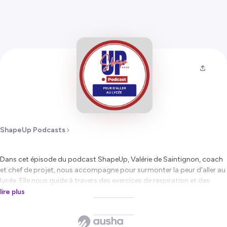
ShapeUp Podcasts
Dans cet épisode du podcast
ShapeUp
, Valérie de Saintignon, coach
et chef de projet, nous accompagne pour surmonter la peur d'aller au
lycée. Elle nous guide à travers des exercices de respiration et des
stratégies pour mieux gérer notre stress, renforcer notre confiance en
lire plus
soi et prendre le contrôle de nos pensées. À travers des visualisations
et des astuces pratiques, Valérie nous aide à transformer nos peurs en
opportunités de croissance personnelle, tout en nous rappelant que