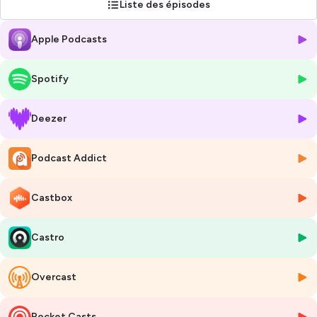
Liste des épisodes
Hébergé par Ausha. Visitez
ausha.co/politique-de-confidentialite
pour plus d'informations.
Apple Podcasts
Spotify
Deezer
Podcast Addict
Castbox
Castro
Overcast
Pocket Casts