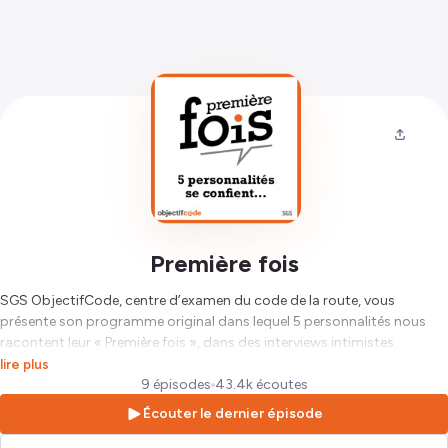
Première fois
SGS ObjectifCode, centre d’examen du code de la route, vous
présente son programme original dans lequel 5 personnalités nous
racontent leur « Première fois », dans des interviews intimistes.
Amour, anecdote, projet professionnel, passion, vous découvrirez les
lire plus
déboires et les challenges qu’ils ont dû relever. Dès Septembre,
9 épisodes
43.4k écoutes
rendez-vous chaque semaine pour un nouvel épisode plein
Écouter le dernier épisode
d’anecdotes croustillantes ! (http://www.objectifcode.sgs.com/)