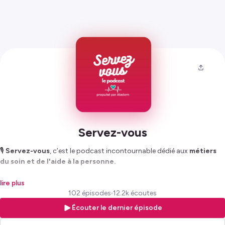
Servez-vous
🎙️
Servez-vous
, c’est le podcast incontournable dédié aux
métiers
du soin et de l'aide à la personne.
Professionnels, passionnés ou simples curieux, plongez au cœur d’un
lire plus
secteur essentiel mais encore trop méconnu. Toutes les deux
102 épisodes
12.2k écoutes
semaines, le mercredi,
Célia
vous donne rendez-vous pour un nouvel
Écouter le dernier épisode
épisode :
interviews d’acteurs engagés
,
témoignages de terrain
,
dossiers thématiques
,
décryptage de l’actualité
, ou encore