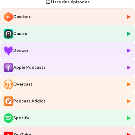
Liste des épisodes
prévention et sensibilisation
sur des sujets clés comme la
dépendance, la petite enfance, ou l’aide à domicile.
Castbox
🎧
Objectif
: valoriser les métiers du soin et de l’accompagnement,
faire entendre les voix de celles et ceux qui œuvrent chaque jour pour
Castro
les autres, et donner une image moderne et positive du secteur.
Un podcast propulsé par
Aladom
, entreprise engagée dans la
Deezer
valorisation de l'attractivité des métiers du soin et de l'aide à la
personne.
Apple Podcasts
👉 Abonnez-vous pour ne rien manquer et faire partie de celles et ceux
qui font bouger les lignes du secteur.
Overcast
Podcast Addict
Spotify
Hébergé par Ausha. Visitez
ausha.co/politique-de-confidentialite
pour plus d'informations.
YouTube