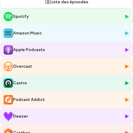
Liste des épisodes
permettre de relire une situation vécue, de mettre des mots sur vos
expériences et de disposer d'outils mobilisables dans votre quotidien.
Spotify
Chaque épisode explore un aspect clé du management à partir de
retours d'expérience, d'outils éprouvés et de clés de compréhension
Amazon Music
issus de nos pratiques d'équipe et d'accompagnement.
Chaque écoute vous laisse une lecture plus nette de vos enjeux
managériaux.
Apple Podcasts
🌐 :
https://semawe.fr/
LinkedIn :
Overcast
https://fr.linkedin.com/company/semawe
📥 :
contact@semawe.fr
Hébergé par Ausha. Visitez
ausha.co/politique-de-confidentialite
Castro
pour plus d'informations.
Podcast Addict
Deezer
Castbox