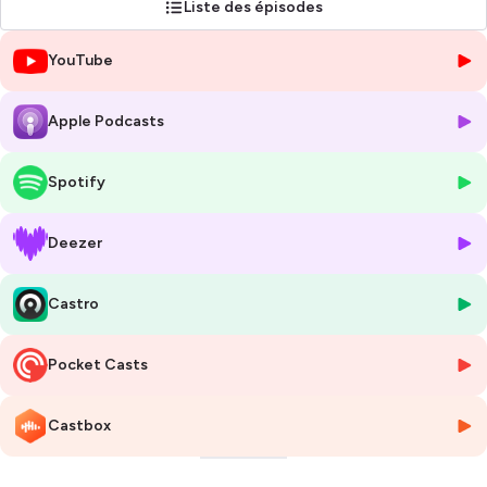
Liste des épisodes
Tu peux rejoindre le Club des Entraineurs pour découvrir des centaines
YouTube
de posts et d'articles faits par des entraineurs experts. Tu pourras
aussi échanger avec des entraineurs de toute discipline et tout niveau
!
Apple Podcasts
Rendez-vous ici :
https://forum.secretsdentraineurs.com/feed
Spotify
Bonne écoute !
Deezer
Hébergé par Ausha. Visitez
ausha.co/politique-de-confidentialite
pour plus d'informations.
Castro
Pocket Casts
Castbox