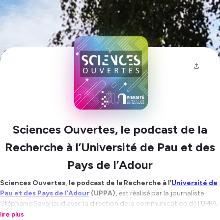
Sciences Ouvertes, le podcast de la
Recherche à l’Université de Pau et des
Pays de l’Adour
Sciences Ouvertes, le podcast de la Recherche à l’
Université de
Pau et des Pays de l’Adour
(UPPA),
est réalisé par la journaliste
Stéphanie Savariaud avec la direction de la communication de l'UPPA
.
A travers une
série de dix épisodes
les chercheurs de l’UPPA
lire plus