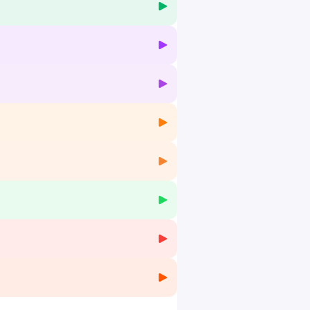
nt d’autres, SCIENCES LUES vous
espondance soigneusement choisis et
est aux Étincelles, dans le 15e
s pendant ses travaux, qu’ont été
éa Minod, journaliste, et nos médiateurs
ooth, le public tend l'oreille aux mots de
n comédien ou une comédienne s'empare
ublic dans un environnement sonore
orce des écrits, à travers le prisme de
uss