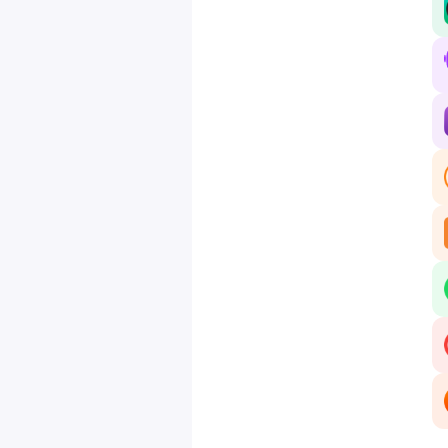
De
em
sé
ar
en
sc
fi
du
im
Al
la
SA
Ep
Ep
Ep
Ep
Ep
Ep
Ep