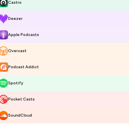
Castro
 Georges Perec à Vernor Vinge, en passant par Nicolas Copernic et ta
barque dans la découverte d’un extrait de roman, d’essai ou de corr
Deezer
lectionnés par notre équipe de médiateurs du Palais de la découverte. C'
rondissement de Paris, où le Palais de la découverte a pris ses quartier
registrés en public ces épisodes, à travers un échange profond entre L
Apple Podcasts
ientifiques. Tout autour, installé dans le noir et équipé de casques Bluet
gures scientifiques importantes et d’écrivains célèbres. Sur scène, u
 texte tandis que notre réalisateur, Bertrand Chaumeton, plonge le p
Overcast
mersif, conçu sur mesure.
Podcast Addict
ors, munissez-vous de vos écouteurs et laissez-vous transporter par la f
 recherche et de la science.
Spotify
ISON 1 :
isode 1
– « Histoire d’une montagne », d’Elisée Reclus
isode 2
– « Aux tréfonds du ciel », de Vernor Vinge
Pocket Casts
isode 3
– « M.Tompkins explore l’atome », de George Gamow
isode 4
– « Penser/Classer », de Georges Perec
SoundCloud
isode 5
– « Correspondance » de Sophie Germain et Carl Friedrich Ga
isode 6
– Et Dieu dit : "Que Darwin soit" de Stephen Jay Gould
isode 7
– « De revolutionibus orbium coeletium » de Nicolas Copernic