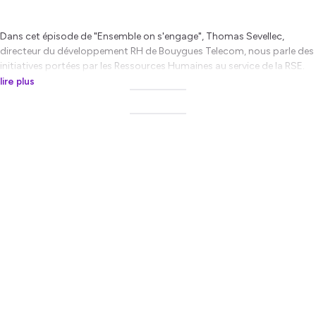
Dans cet épisode de "Ensemble on s'engage", Thomas Sevellec,
directeur du développement RH de Bouygues Telecom, nous parle des
initiatives portées par les Ressources Humaines au service de la RSE.
Une problématique qui incarne notre engagement et notre
lire plus
responsabilité au cœur du numérique !
Hébergé par Ausha. Visitez
ausha.co/politique-de-confidentialite
pour plus d'informations.