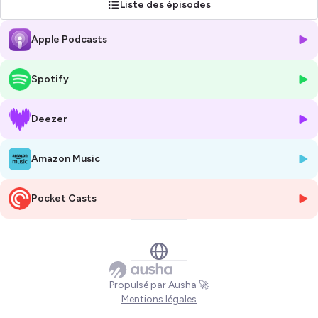
Liste des épisodes
vous faciliter la vie ! Et en tant qu’experts e-Commerce en Suisse🇨🇭,
on peut vous partager les bonnes pratiques et les erreurs à ne surtout
Apple Podcasts
pas commettre pour :
☆ Lancer votre projet e-commerce
Spotify
☆ Transformer les visiteurs de votre site en acheteurs
☆ Augmenter le montant du panier moyen ou la fréquence d’achat
☆ Attirer plus des visiteurs qualifiés sur votre boutique en ligne
Deezer
Chaque semaine, nous rencontrerons, le temps d’une conversation,
Amazon Music
une personne qui compose le paysage du commerce en ligne.
Il peut s'agir d'un expert de son domaine ou du fondateur du site e-
commerce.
Pocket Casts
Nous aborderons tous les
thèmes essentiels
pour que vous
réussissiez en ligne telle que :
l’optimisation du taux de conversion
l’email marketing
l’acquisition de trafic
Propulsé par Ausha 🚀
…et bien plus encore.
Mentions légales