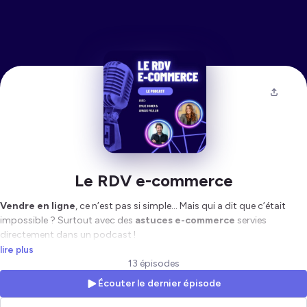
Le RDV e-commerce
Vendre en ligne
, ce n’est pas si simple… Mais qui a dit que c’était
impossible ? Surtout avec des
astuces e-commerce
servies
directement dans un podcast !
lire plus
Concurrence, coût d’acquisition client, expéditions, logistique,
13 épisodes
gestion des retours… La liste
des défis
est longue pour les e-
Écouter le dernier épisode
commerçants !
Mais rassurez-vous, avec
“le RDV e-commerce”
notre objectif est de