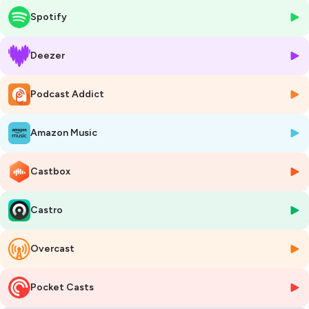
transition, mais une « expansion symbiotique de toutes les énergies et
Spotify
de toutes les matières. »
D’ailleurs, d’où vient cette notion de transition ? La transition est-elle
Deezer
une alliée de l’écologie ou sert-elle davantage les intérêts du
capitalisme industriel ? Si l’innovation perpétue l’exploitation massive
Podcast Addict
des ressources naturelles, comment amorcer une décroissance ?
Autant de questions éclairées par Jean-Baptiste Fressoz dans ce
nouvel épisode de Radio REcyclerie.
Amazon Music
Enregistrement : le 19 janvier 2024 à la REcyclerie / Entretien et mise en
ondes : Simon Beyrand / Sound design : JFF / Illustration : Belen
Castbox
Fernandez – Olelala
Castro
*Abonnez-vous à ce podcast*
Newsletter :
https://podcast.ausha.co/radio-recyclerie?s=1
Apple podcast :
https://apple.co/3qnVJaJ
Overcast
Spotify :
https://spoti.fi/3dfJDg8
Deezer :
https://www.deezer.com/fr/show/395812
Et retrouvez Radio REcyclerie sur :
Pocket Casts
https://www.larecyclerie.com/podcasts/