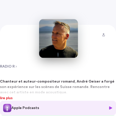
RADIO R
Chanteur et auteur-compositeur romand, André Geiser a forgé
son expérience sur les scènes de Suisse romande. Rencontre
avec cet artiste en mode acoustique.
Fanfares, Pop, rock, gospel, chorales, comédies musicales: André
lire plus
Geiser a fait ses armes de chanteur et de musicien sur le terrain à
Apple Podcasts
travers la Suisse romande. Après son premier album solo (Dans la
peau, 2013), le jeune auteur-compositeur-interprète a continué