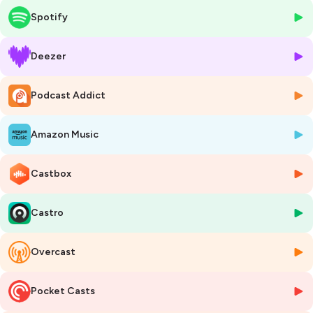
d'écrire des chansons tout en poursuivant son métier de prof de
Spotify
musique. Ces dernières années, il explore des formes de concerts plus
intimistes: "J'aime prendre plus systématiquement ma guitare
acoustique et avoir un ou deux autres musiciens pour
Deezer
m'accompagner. Ça crée ainsi une autre ambiance. Ma voix aussi a
évolué, je chante moins 'rock' mais un peu plus 'pop', ce qui m'a
Podcast Addict
permis de sortir des chansons différentes". Comme André est arrivé
au studio de RADIO R avec sa guitare, nous profitons de lui demander
d'interpréter une ou deux de ses compos récentes, ce qu'il accepte
Amazon Music
volontiers en nous offrant à entendre l'inédite Tout ira bien qui met en
évidence l'importance de vivre des relations vraies, dans la
transparence, en évitant les secrets et les tabous. Le regard et la voix
Castbox
du chanteur se voilent parfois d'émotion… André ne cache pas avoir
traversé des difficultés, des épreuves.
Castro
Ayant grandi dans des milieux d'église, il reconnaît : "La relation avec
Dieu, c'est comme les relations avec les êtres humains; il y a des
moments où c'est bien, et des moments où l'on peut ne pas se
Overcast
comprendre... Il y a eu des périodes où j'étais moins proche de ma
spiritualité. Depuis plusieurs années, c'est redevenu plus intense".
André Geiser plaide pour une foi incarnée, pratique, vécue au quotidien
Pocket Casts
dans le respect des autres. Cela, il l'exprime aussi dans sa chanson