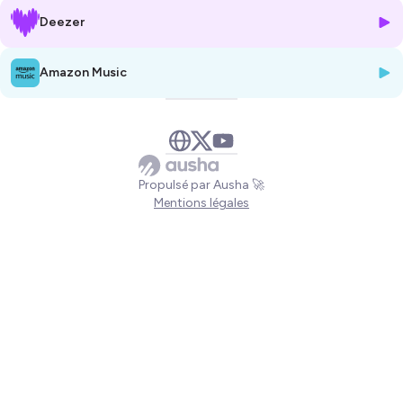
le pouvoir politique découvre que ses lois n'ont pas été prévues pour
Deezer
une telle révolution...
Que faire ? Détruire cette machine ?
Ou bien en encourager la commercialisation et changer toutes les lois
Amazon Music
afin d'intégrer le témoignage des morts, des héritages non réglés
jusqu'aux "convocations" pour expliquer les circonstances de leur
passage soudain dans l'Au-delà.
Sous couvert de roman mi-policier, mi-surnaturel, Farmer examine
dans ce roman les conséquences d'une telle découverte sur notre
société. Un livre totalement fascinant et impossible à oublier.
Propulsé par Ausha 🚀
Entretien avec Pierre Jovanovic
Mentions légales
interview@Christophe Pasquier radio Plus
Hébergé par Ausha. Visitez
ausha.co/politique-de-confidentialite
pour plus d'informations.