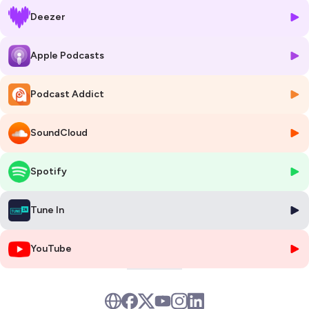
Deezer
Apple Podcasts
Podcast Addict
SoundCloud
Spotify
Tune In
YouTube