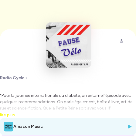
Radio Cyclo
"Pour la journée internationale du diabète, on entame l'épisode avec
quelques recommandations. On parle également, boîte à livre, art de
rue et science-fiction. Que la Petite Reine soit avec vous !!"
lire plus
Hébergé par Ausha. Visitez
ausha.co/politique-de-confidentialite
Amazon Music
pour plus d'informations.