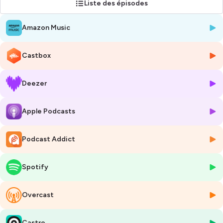
Liste des épisodes
Saison 2 : un patrimoine qui rayonne
L'histoire de la radioactivité est intimement liée à des enjeux de
Amazon Music
préservation du patrimoine.
Comment sont collectés, conservés et mis en valeurs les objets
radioactifs ? Que ce soient ceux appartenu à Marie Curie ou des
Castbox
objets du quotidien qui ne sont plus autorisés aujourd'hui ?
Comment au contraire la radioactivité peut accompagner les musée
pour l'a datation, l'identification ou la conservation de notre
Deezer
patrimoine ?
De nombreuses réponses dans cette série autour du patrimoine.
Apple Podcasts
Saison 1 : Demain dans mille ans
Comment parler de la mémoire quand on travaille sur des échelles de
Podcast Addict
temps de plusieurs dizaines, voire centaines de milliers d'années ?
Vous vous proposons ici d’explorer la question de la mémoire sous
tous les angles et notre rapport au temps long.
Spotify
Sémiologie sonore, archives, analogues mémoriels, support de
stockage de l’information,
Overcast
etc., l’Andra, en compagnie d'experts pluridisciplinaires de la mémoire
et
de sa conservation font le tour de la question.
Castro