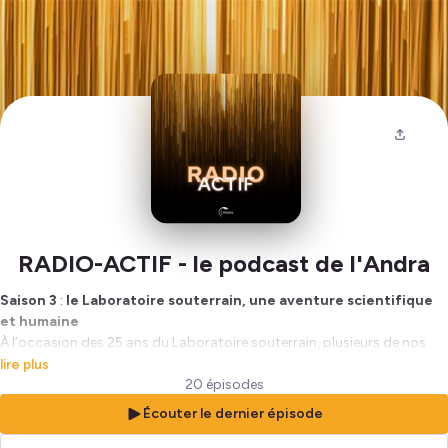
RADIO-ACTIF - le podcast de l'Andra
Saison 3
:
le Laboratoire souterrain, une aventure scientifique
et humaine
À l’occasion des 25 ans du Laboratoire souterrain, plusieurs de nos
salariés – et anciens salariés – se sont prêtés au jeu du podcast. Vie
lire plus
quotidienne du site, coulisses des expérimentations, avancées
20 épisodes
scientifiques ou souvenirs marquants… autant de thèmes abordés
Écouter le dernier épisode
avec passion et authenticité.