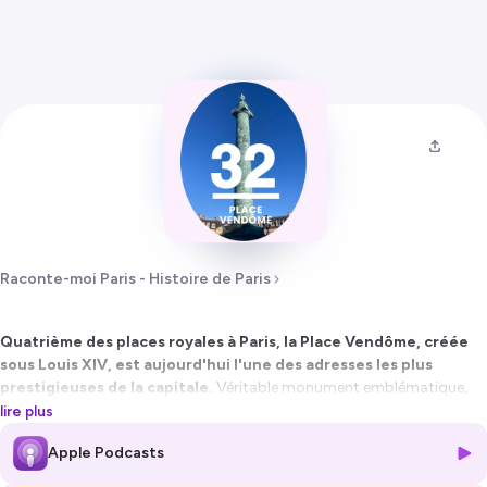
Raconte-moi Paris - Histoire de Paris
Quatrième des places royales à Paris, la Place Vendôme, créée
sous Louis XIV, est aujourd'hui l'une des adresses les plus
prestigieuses de la capitale.
Véritable monument emblématique,
elle fascine par son architecture classique, restée inchangée depuis
lire plus
plus de trois siècles, et par les grandes figures historiques qu’elle a vu
Apple Podcasts
passer. Son histoire mouvementée est marquée par la destruction de
l’immense statue équestre de Louis XIV pendant la Révolution