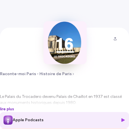
Raconte-moi Paris - Histoire de Paris
Le Palais du Trocadero devenu Palais de Chaillot en 1937 est classé
aux monuments historiques depuis 1980.
Son histoire est étroitement liée aux différentes Expositions
lire plus
Universelles qui se succédèrent à Paris.
Apple Podcasts
Découvrez comment ce Palais a été construit puis camouflé et
transformé pour prendre la forme qu'on lui connaît aujourd'hui.