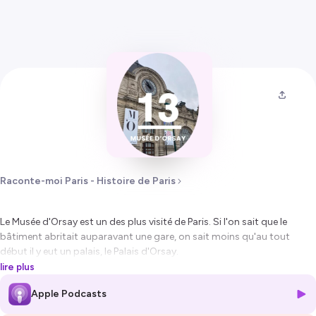
Raconte-moi Paris - Histoire de Paris
Le Musée d'Orsay est un des plus visité de Paris. Si l'on sait que le
bâtiment abritait auparavant une gare, on sait moins qu'au tout
début il y eut un palais, le Palais d'Orsay.
lire plus
Dans cet épisode, vous découvrirez l'origine du Palais d'Orsay et vous
Apple Podcasts
saurez pourquoi il a disparu. Vous apprendrez également pourquoi
une gare a été construite et la raison pour laquelle elle est devenue un