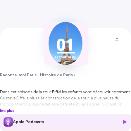
Raconte-moi Paris - Histoire de Paris
Dans cet épisode de la tour Eiffel les enfants vont découvrir comment
Gustave Eiffel a réussi la construction de la tour la plus haute du
monde. Une tour qui devait être détruite 20 ans après l'Exposition
Universelle de 1889 mais que Gustave Eiffel a sauvé en la transformant
lire plus
en laboratoire scientifique.
Apple Podcasts
Dans cet épisode on vous parle de: