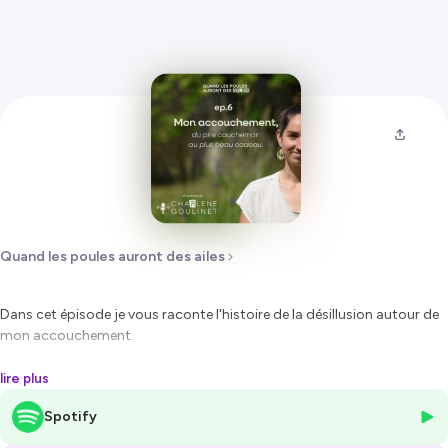
Quand les poules auront des ailes
Dans cet épisode je vous raconte l'histoire de la désillusion autour de
mon accouchement.
Je voulais un accouchement tout naturel à la maison et .... il en a été
lire plus
tout autrement!
Spotify
Un immense cadeau qui m'a enseigné quelque chose que je n'oublierai