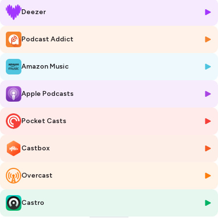
jamais et dont je me sers dans tous les domaines de ma vie : "Mon
Deezer
expérience ne dépends pas de la forme".
🛎️ Pour rester informé-e-s ou me contacter, retrouvez moi sur
fb
, sur
Podcast Addict
instagram
ou sur mon site :
www.charlenegoulinet.com
Amazon Music
Hébergé par Ausha. Visitez
ausha.co/politique-de-confidentialite
Apple Podcasts
pour plus d'informations.
Pocket Casts
Castbox
Overcast
Castro