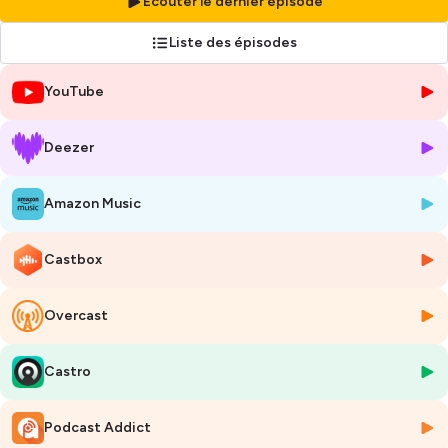
Écouter le dernier épisode
Dans une ambiance conviviale et avec authenticité nous vous
partagerons nos expériences ainsi que celles de nos invités sur
Liste des épisodes
différentes thématiques dans le but de bâtir des ponts et de
contribuer au développement des différentes communautés.
YouTube
Retrouvez-nous chaque dernier vendredi du mois pour un
nouvel épisode!
Deezer
Ce podcast est également disponible en format vidéo sur Youtube:
https://bit.ly/3lhxf5N
Amazon Music
Pour nous contacter: qommgroupe@gmail.com
----------------
Castbox
QOMM
is a bilingual podcast hosted by 4 young ladies who share
and discuss the importance of the choices made in the construction
Overcast
of our lives.
Because our decisions have an impact on what we
will eat for lunch, on our lives...
This podcast is simply a part of our
legacy to our generation and the generations to come. ✨
Castro
In a cozy atmosphere and with authenticity we will share our
experiences as well as those of our guests on different topics in order
Podcast Addict
to build bridges and contribute to the development of our different