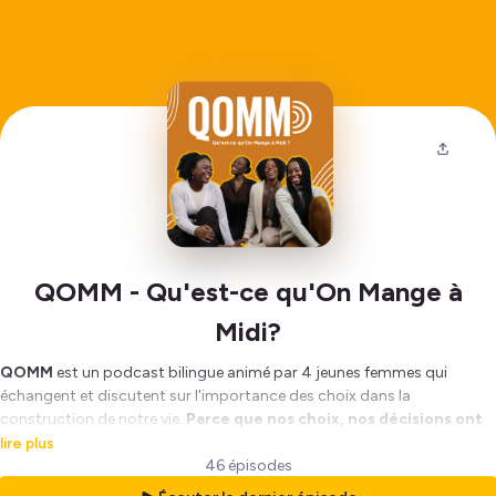
QOMM - Qu'est-ce qu'On Mange à
Midi?
QOMM
est un podcast bilingue animé par 4 jeunes femmes qui
échangent et discutent sur l'importance des choix dans la
construction de notre vie.
Parce que nos choix, nos décisions ont
un impact sur ce que nous allons manger à midi, sur notre vie
lire plus
quoi...
Ce podcast est simplement notre part d'héritage pour notre
46 épisodes
génération et pour celles qui suivront. ✨