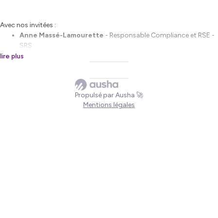
Avec nos invitées :
Anne Massé-Lamourette
- Responsable Compliance et RSE -
SRS
Navina Krieger
- Responsable RSE et Relations Investisseurs -
lire plus
Teréga
Et nos intervenants :
Propulsé par Ausha 🚀
Anne Lenglet
- Associée PwC France et Maghreb
Mentions légales
Anne Parenty
- Associée PwC France et Maghreb
Axelle Vigne
- Directrice PwC France et Maghreb
Sylvain Lambert
- Associé PwC France et Maghreb
Hébergé par Ausha. Visitez
ausha.co/politique-de-confidentialite
pour plus d'informations.