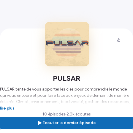
PULSAR
PULSAR tente de vous apporter les clés pour comprendre le monde
qui vous entoure et pour faire face aux enjeux de demain, de manière
éclairée. Climat, environnement, biodiversité, gestion des ressources,
risques naturels, astrophysique...
lire plus
10 épisodes
2.9k écoutes
Hébergé par Ausha. Visitez
ausha.co/politique-de-confidentialite
Écouter le dernier épisode
pour plus d'informations.