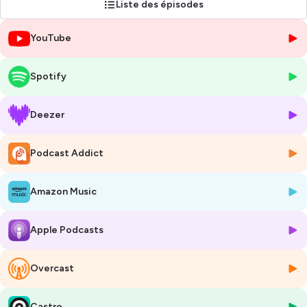
Liste des épisodes
YouTube
Spotify
Deezer
Podcast Addict
Amazon Music
Apple Podcasts
Overcast
Castro