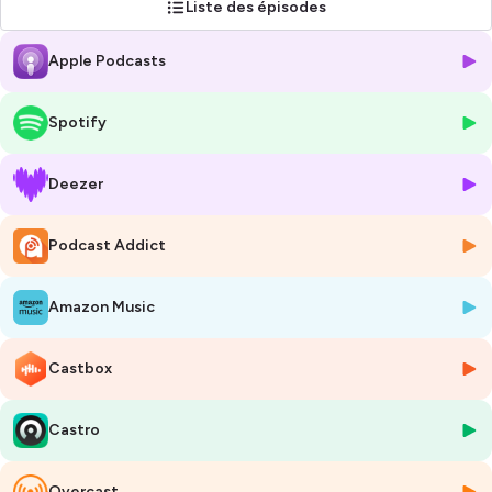
Liste des épisodes
Hébergé par Ausha. Visitez
ausha.co/politique-de-confidentialite
Apple Podcasts
pour plus d'informations.
Spotify
Deezer
Podcast Addict
Amazon Music
Castbox
Castro
Overcast