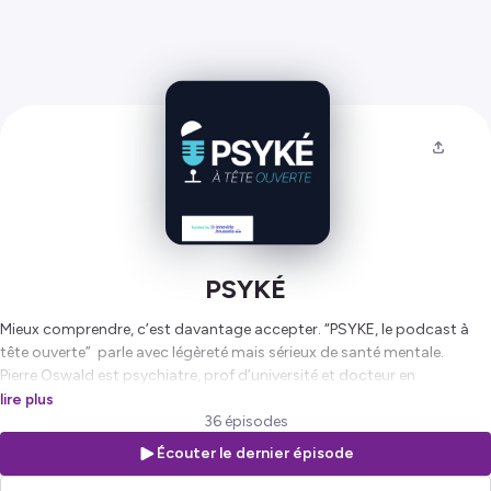
PSYKÉ
Mieux comprendre, c’est davantage accepter. “PSYKE, le podcast à
tête ouverte” parle avec légèreté mais sérieux de santé mentale.
Pierre Oswald est psychiatre, prof d’université et docteur en
psychologie. Il est également fan de cinéma, et de Michel Sardou.
lire plus
Alban Antoine est juriste et directeur d’établissement de soins. Il a été
36 épisodes
nourri à la radio depuis la naissance, mais il n’est pas fan de Michel
Écouter le dernier épisode
Sardou.
Tous deux travaillent au Centre Hospitalier Jean Titeca, à Bruxelles.