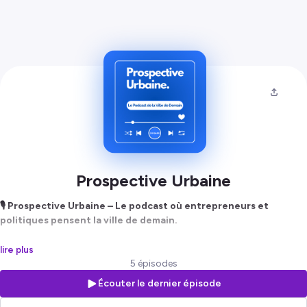
Prospective Urbaine
🎙️ Prospective Urbaine – Le podcast où entrepreneurs et
politiques pensent la ville de demain.
Et si nos villes devenaient plus fluides, intelligentes et humaines ?
lire plus
Chaque épisode de
Prospective Urbaine
, conçu par
OUIPARK
,
5 épisodes
réunit un décideur politique et un entrepreneur visionnaire.
Écouter le dernier épisode
Ensemble, ils partagent leurs perspectives, explorent les défis urbains
et envisagent des solutions concrètes pour transformer nos espaces.