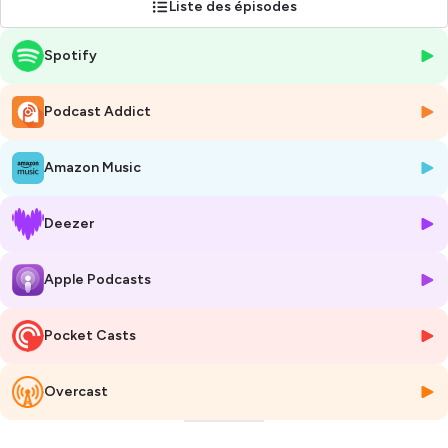
Liste des épisodes
Suivez-nous sur nos réseaux sociaux !
Spotify
LinkedIn :
https://www.linkedin.com/company/prospective-urbaine-
podcast/
Instagram :
Podcast Addict
https://www.instagram.com/prospectiveurbainepodcast/
Hébergé par Ausha. Visitez
ausha.co/politique-de-confidentialite
Amazon Music
pour plus d'informations.
Deezer
Apple Podcasts
Pocket Casts
Overcast