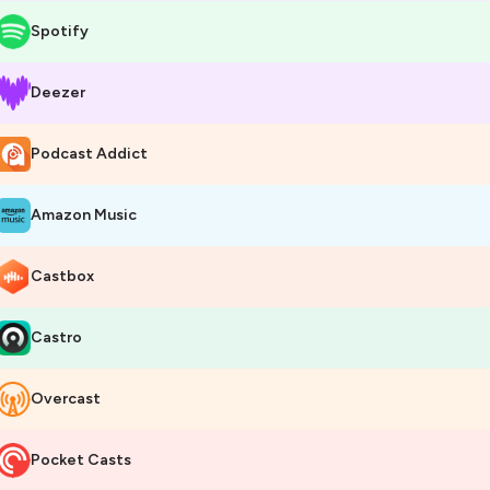
Spotify
Deezer
Podcast Addict
Amazon Music
Castbox
Castro
Overcast
Pocket Casts