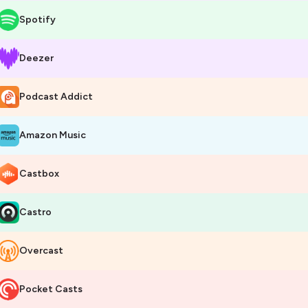
Spotify
Deezer
Podcast Addict
Amazon Music
Castbox
Castro
Overcast
Pocket Casts