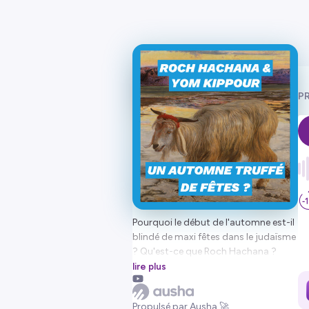
PR
Pourquoi le début de l'automne est-il
blindé de maxi fêtes dans le judaïsme
? Qu'est-ce que Roch Hachana ?
Quel est le lien entre Roch Hachana et
lire plus
Yom Kippour ? Quelles sont les
traditions liées à ces fêtes et d'où
Propulsé par Ausha 🚀