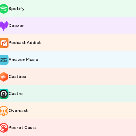
Spotify
Deezer
Podcast Addict
Amazon Music
Castbox
Castro
Overcast
Pocket Casts