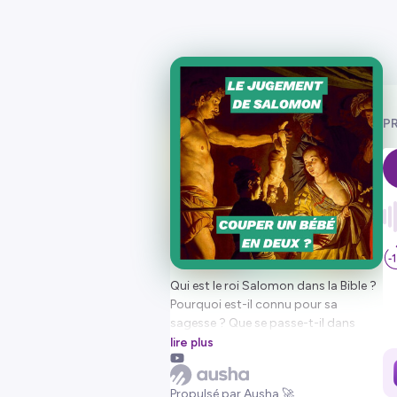
PR
Qui est le roi Salomon dans la Bible ?
Pourquoi est-il connu pour sa
sagesse ? Que se passe-t-il dans
l'épisode du "jugement de Salomon"
lire plus
? Pourquoi Salomon propose-t-il de
couper un bébé en deux ?
Propulsé par Ausha 🚀