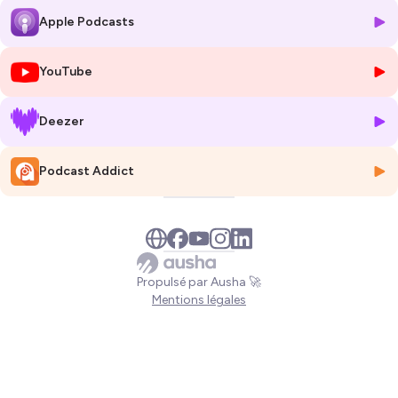
soulignant l'importance des 24 heures du Mans dans le monde de
Apple Podcasts
l'endurance.
Les références citées par Alvin :
YouTube
Les ressources sont accessibles en description de l'épisode sur
Youtube :
https://youtu.be/AD7tu2XBqc4
Deezer
Où suivre Alvin Bouazzaoui :
- Instagram : @alvinbouazzaoui
Podcast Addict
- LinkedIn :
https://www.linkedin.com/in/alvin-bouazzaoui-4a3915b4/
*****************************
Tous les épisodes de Principes Fondamentaux sont accessibles sur les
principales plateformes de podcasts et ici :
Propulsé par Ausha 🚀
https://alexandrepenot.fr/podcast/
Mentions légales
Suivre Alexandre Penot sur LinkedIn :
https://www.linkedin.com/in/alexpenot/
Suivre le podcast Principes Fondamentaux sur :