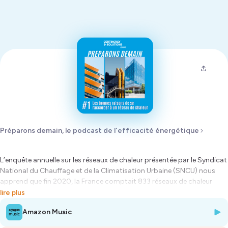
Préparons demain, le podcast de l'efficacité énergétique
L’enquête annuelle sur les réseaux de chaleur présentée par le Syndicat
National du Chauffage et de la Climatisation Urbaine (SNCU) nous
apprend que fin 2020, la France comptait 833 réseaux de chaleur
urbains. Cette solution de chauffage représente un réel levier pour
lire plus
accélérer la transition énergétique et son essor devrait permettre à la
Amazon Music
France de décarboner son énergie conformément aux objectifs fixés
par l’Europe.