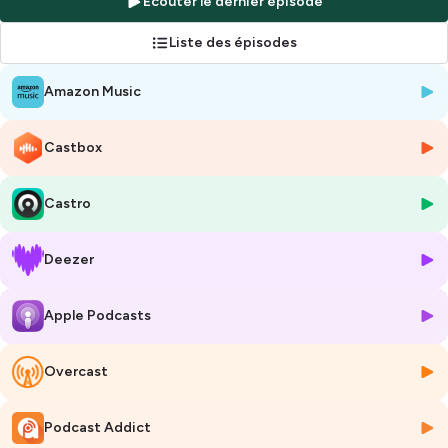
Écouter le dernier épisode
entrepreneur engagé·e où l'inclusion et la diversité est un pilier de son
business.
Liste des épisodes
Retrouve le podcast vidéo sur YouTube et sur Spotify.
Amazon Music
Hébergé par Ausha. Visitez
ausha.co/politique-de-confidentialite
pour plus d'informations.
Castbox
Castro
Deezer
Apple Podcasts
Overcast
Podcast Addict