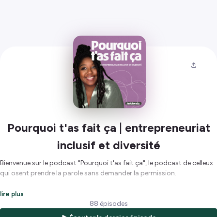
Pourquoi t'as fait ça | entrepreneuriat
inclusif et diversité
Bienvenue sur le podcast "Pourquoi t'as fait ça", le podcast de celleux
qui osent prendre la parole sans demander la permission.
Je suis Jade Tonga, ton hôte, podcast manager. Je suis aussi
lire plus
podcast manager. Je t'aide à créer, développer et optimiser ton
88 épisodes
podcast. Chaque semaine, une interview d'une entrepreneuse ou