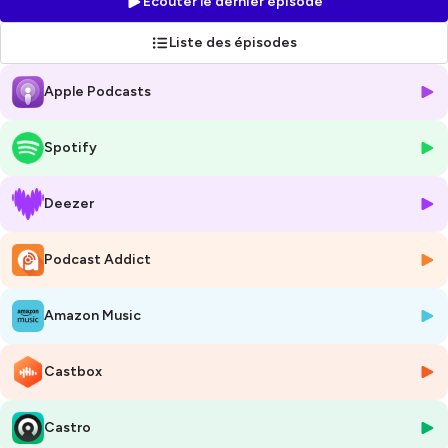
Écouter le dernier épisode
On a tous rêvé un jour de changer de vie. Certains ont osé écouter leur
petite voix et ils ne le regrettent pas ! C’est leur histoire que j’ai eu envie
Liste des épisodes
de vous raconter, pour vous donner des ailes.
Car finalement pourquoi pas vous ?
Apple Podcasts
Grâce à des interviews sans coupe, sans tabou et dans la
bienveillance, nous allons décrypter ce qui se passe concrètement
entre le moment où on se dit pourquoi pas moi, au moment où on
Spotify
rend tout cela possible : les peurs, les doutes, les joies, le rôle de
l'entourage...
Des témoignages inspirants
de parcours très différents (burn-out,
Deezer
licenciement, démission, reconversion professionnelle...) mais tous
aussi inspirants.
Podcast Addict
Ce podcast a la vocation d'être au-delà de simples témoignages
inspirants ; c'est une véritable ressource en développement personnel,
Amazon Music
de magnifiques exemples de métamorphose et des conseils pour sa
santé mentale.
Castbox
Réalisé et présenté par Charlotte Desrosiers, qui après 15 ans passés à
des postes de Direction Marketing a fait un burnout (santé mentale)
Castro
et écouté sa petite voix qui lui disait... stop à cette vie. Elle a fait elle