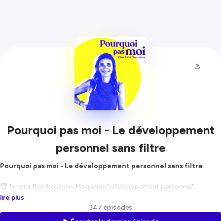
Pourquoi pas moi - Le développement
personnel sans filtre
Pourquoi pas moi - Le développement personnel sans filtre
🏆 1er prix Psychologies Magazine "développement personnel"
🏆 Meilleur nouveau podcast de 2020 - podcasteo
lire plus
🥈2e meilleur podcast de 2020 - prix du public Paris Podcast Festival
347 épisodes