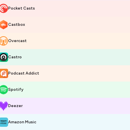
Pocket Casts
Castbox
Overcast
Castro
Podcast Addict
Spotify
Deezer
Amazon Music