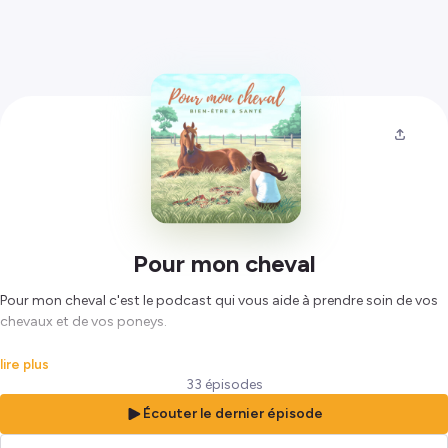
Pour mon cheval
Pour mon cheval c'est le podcast qui vous aide à prendre soin de vos
chevaux et de vos poneys.
Un épisode, un thème, un.e invité.e.
lire plus
33 épisodes
Je m'appelle Marie Sénéchal, je suis cavalière depuis mes 8 ans,
Écouter le dernier épisode
passionnée de chevaux et journaliste. Avec ce podcast, je veux vous
donner des pistes de réflexion et d'actions pour mettre le bien-être