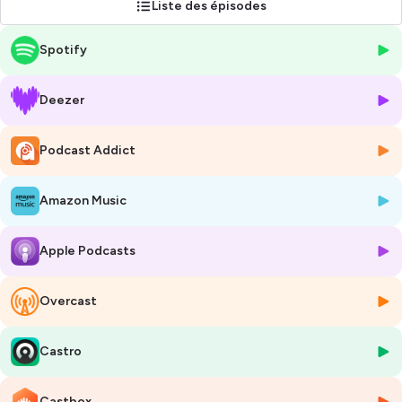
Liste des épisodes
équin au coeur de vos pratiques avec les chevaux, que vous soyez
propriétaires, cavaliers ou cavalières ou simples passionné.es. Mes
Spotify
invité.es vous parleront communication, relation humain/cheval,
alimentations, soins, équitation, hébergement... La liste est longue !
Deezer
Rendez-vous une fois par mois sur vos plateformes d'écoute et sur les
réseaux sociaux.
Podcast Addict
🐴Instagram : pourmoncheval.podcast
🐎Facebook : Pour mon cheval - le podcast
Amazon Music
🖥️Mail : pourmoncheval.podcast@gmail.com
🎶Musiques : Wild - KW & A Year Ago - NEFFEX
Apple Podcasts
🖌️Visuel : skyaircobra
🎙️Interview, montage : Marie Sénéchal
Overcast
Hébergé par Ausha. Visitez
ausha.co/politique-de-confidentialite
pour plus d'informations.
Castro
Castbox