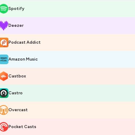
Spotify
Deezer
Podcast Addict
Amazon Music
Castbox
Castro
Overcast
Pocket Casts