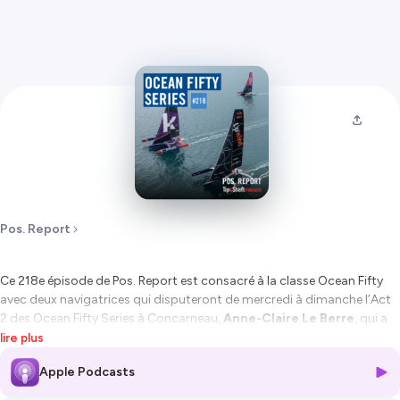
Pos. Report
Ce 218e épisode de Pos. Report est consacré à la classe Ocean Fifty
avec deux navigatrices qui disputeront de mercredi à dimanche l’Act
2 des Ocean Fifty Series à Concarneau,
Anne-Claire Le Berre
, qui a
succédé cette année à Francesca Clapcich à la barre de
Upwind by
lire plus
MerConcept
, et
Audrey Ogereau
, qui fait partie depuis 2023 de
Apple Podcasts
l’équipage de
Koesio
aux côtés d’Erwan Le Roux.