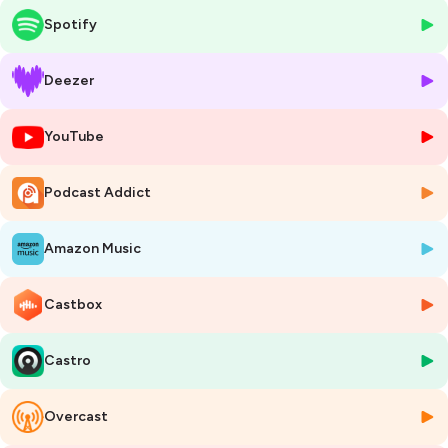
L’une comme l’autre commencent justement par raconter comment
Spotify
elles sont arrivées en Ocean Fifty, la première après avoir postulé à la
sélection organisée par MerConcept pour constituer en 2024 un
équipage 100% féminin, la seconde dès 2022 lorsqu’Erwan Le Roux lui
Deezer
a proposé d’assurer des RP sur son trimaran en Méditerranée.
YouTube
Toutes les deux issues de la filière olympique - 470 pour Anne-Claire
Le Berre, Nacra 17 pour Audrey Ogereau -, elles expliquent comment la
course au large est peu à peu devenue un objectif, ce qui les a
Podcast Addict
poussées à quitter un poste bien établi - directrice technique du team
Initiatives Coeur et ingénieure d’affaires dans un cabinet de conseil en
informatique - pour se lancer dans ce nouveau challenge.
Amazon Music
Elles racontent ensuite leur apprentissage de l’Ocean Fifty, mais
Castbox
également leurs autres expériences, en Class40 pour Anne-Claire Le
Berre avec Amélie Grassi, en AC40 sur la première Women’s America’s
Cup pour Audrey Ogereau. Cette dernière s’est aussi mise au Figaro
Castro
cette année - elle a terminé 8e de la récente Transat Paprec avec
Quentin Vlamynck et disputera la Fig’Armor en août -, histoire de se
familiariser avec l’exercice du large en solitaire.
Overcast