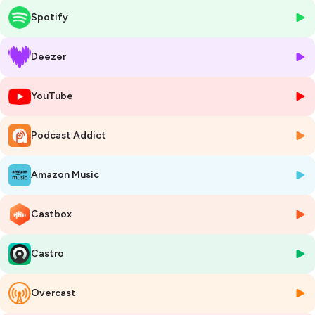
Glénan !
Spotify
Dans ce nouvel épisode, nos invités analysent la victoire annoncée de
Charlie, sa grande maîtrise et les moments-clé de la course où il est
Deezer
parvenu à faire la différence. Armel Le Cléac'h partage aussi ses
souvenirs de l'arrivée et le tourbillon qui va s'emparer de lui dans les
YouTube
prochaines heures.
En vacation,
Sébastien Simon
, superbe 3e de la course, n'a pas
Podcast Addict
caché son plaisir et son bonheur de performer sur ce Vendée Globe, lui
que peu attendaient à pareille fête, promettant une belle fête à son
arrivée !
Amazon Music
Enregistré en public le 13 janvier 2025 de 18h30 à 19h30
Castbox
Diffusé le 14 janvier 2025
Générique : Fast and wild/EdRecords
Castro
Post-production : Grégoire Levillain
Hébergé par Ausha. Visitez
ausha.co/politique-de-confidentialite
Overcast
pour plus d'informations.