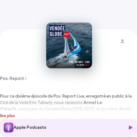
Pos. Report
Pour ce dixième épisode de
Pos. Report Live
, enregistré en public à la
Cité de la Voile Eric Tabarly, nous recevons
Armel Le
Cléac'h,
vainqueur du Vendée Globe 2016-2017, et qui vient de voir
son record de 74 jours pulvérisé par Charlie Dalin. et
Corentin
lire plus
Douguet,
habitué des podiums en Figaro et en Class40 -
Jeanne
Apple Podcasts
Grégoire
, directrice du pôle France de Port-la-Forêt qui devait être
des nôtres a été retenue par... le passage de Charlie Dalin au large des