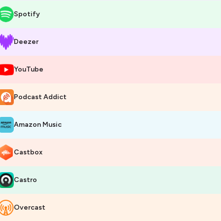
Spotify
Deezer
YouTube
Podcast Addict
Amazon Music
Castbox
Castro
Overcast