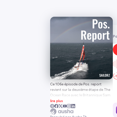
Po
Ce 106e épisode de Pos. report
revient sur la deuxième étape de The
Ocean Race avec le Britannique Sam
Goodchild, vainqueur à bord
lire plus
d’Holcim PRB, et Anne Beaugé, on-
board reporter sur Biotherm, l’Imoca