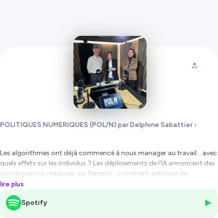
POLITIQUES NUMERIQUES (POL/N) par Delphine Sabattier
Les algorithmes ont déjà commencé à nous manager au travail... avec
quels effets sur les individus ? Les déploiements de l'IA annoncent des
conséquences majeures sur l'emploi... comment anticiper les
mutations ? Débat dans Politiques Numériques avec :
lire plus
Laurent Grandguillaume
ancien élu local et national, directeur
Spotify
général délégué du groupe Freeland,
Joséphine Hurstel,
responsable des études au Conseil