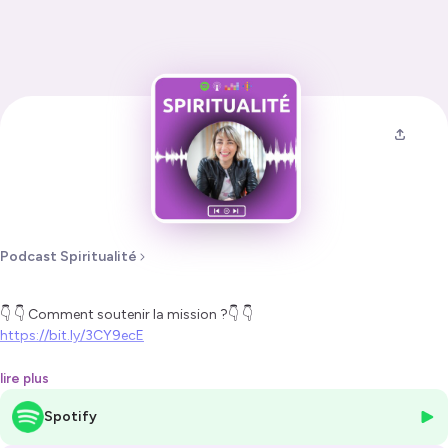
Podcast Spiritualité
👇 👇 Comment soutenir la mission ?👇 👇
https://bit.ly/3CY9ecE
°°°°°°°°°°°°°°°°°°°°°°°°°°°°°°°°°°°°°°°°°°°°°°°°°°°°°°°°°°°°°°°°°°°°°°°°°°
lire plus
°°°°°°°°°°°°°°°°°°°°°°°
Spotify
Dans cet épisode, la pasteure et théologienne Carolina Costa aborde