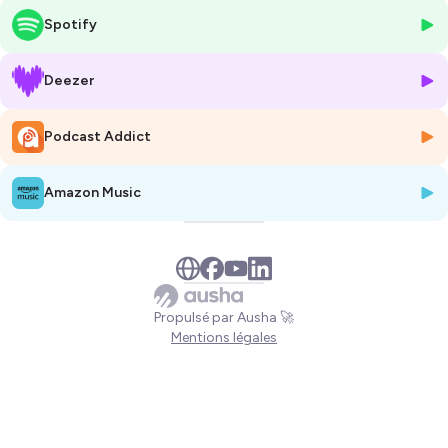
agricole sur des surfaces réduites, tout en conciliant rentabilité et
Spotify
écologie. L'aventure de sa ferme Mille Pousses germe en 2018, pousse
en 2021 et va essaimer 2025 !
Deezer
Ingénieure agronome diplômée d'AgroParisTech, Isabelle Roblès s'est
spécialisée en agro économies notamment dans les agronomies
Podcast Addict
comparées avec une dimension internationale. Sa vocation ?
Transformer les pratiques agricoles en comprenant leur diversité et
leur complexité. Elle explique :
« Il s'agit de comprendre pourquoi les
Amazon Music
paysans font ce qu'ils font et comment changer les politiques pour
les aider à nourrir la population tout en respectant la planète. »
Convaincue de l'importance d'établir un lien fort entre la science et les
pratiques agricoles, Isabelle s'intéresse à l'agro écologie, adaptée aux
spécificités locales dans le monde entier. Selon elle, cette approche
Propulsé par Ausha 🚀
exige une compréhension approfondie des contextes, ce qui rend
Mentions légales
chaque système agricole unique.
Elle débute sa carrière dans une ONG en Amérique du Sud, avant de
revenir en France pour travailler à la chambre d'agriculture dans le
massif de Belledonne. Là, elle s'investit dans la défense des
agriculteurs et le développement de la vente directe, favorisant les