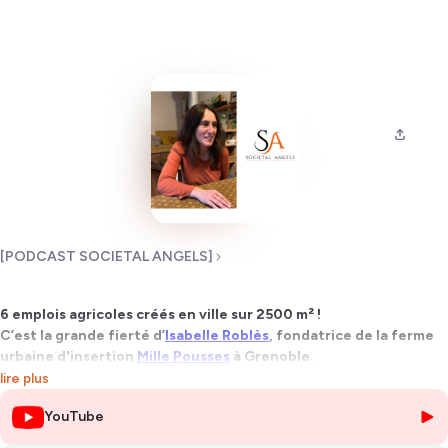
[PODCAST SOCIETAL ANGELS]
6 emplois agricoles créés en ville sur 2500 m² !
C’est la grande fierté d’
Isabelle Roblès
, fondatrice de la ferme
urbaine d'insertion
Mille Pousses
à Grenoble.
lire plus
Créer une entreprise qui génère des emplois tout en s'inscrivant dans
YouTube
le domaine de l'agro
écologie urbaine : telle est la grande réussite
Isabelle Roblès. Elle a su relever le défi de développer une activité