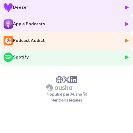
intégrer des projets philanthropiques dans leur stratégie et pourquoi
Deezer
cette démarche est de plus en plus importante. Stéphane nous offre
une perspective claire sur les
distinctions
entre philanthropie,
mécénat et fondations, et nous éclaire sur les
motivations fiscales
Apple Podcasts
et
éthiques
qui sous-tendent l'engagement philanthropique.
Podcast Addict
Au programme de cet épisode :
Les
distinctions clés
entre philanthropie, mécénat et
fondations.
Spotify
Les
motivations fiscales
derrière l'engagement
philanthropique et leur impact sur les décisions des
actionnaires.
Pourquoi
s'engager dans la philanthropie
et quels en sont les
bénéfices pour les entreprises familiales ?
Des conseils pratiques
pour les actionnaires familiaux qui
Propulsé par Ausha 🚀
souhaitent s'engager dans des projets philanthropiques et en
Mentions légales
faire un levier stratégique.
Hébergé par Ausha. Visitez
ausha.co/politique-de-confidentialite
pour plus d'informations.