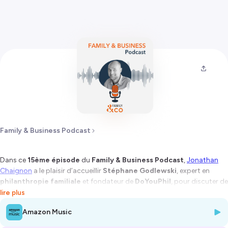
Family & Business Podcast
Dans ce
15ème épisode
du
Family & Business Podcast
,
Jonathan
Chaignon
a le plaisir d’accueillir
Stéphane Godlewski
, expert en
philanthropie familiale
et fondateur de
DoYouPhil
, pour discuter de
l’évolution de la philanthropie en France et de son rôle croissant au
lire plus
sein des
entreprises familiales
.
Amazon Music
Ensemble, nous explorons comment les entreprises familiales peuvent