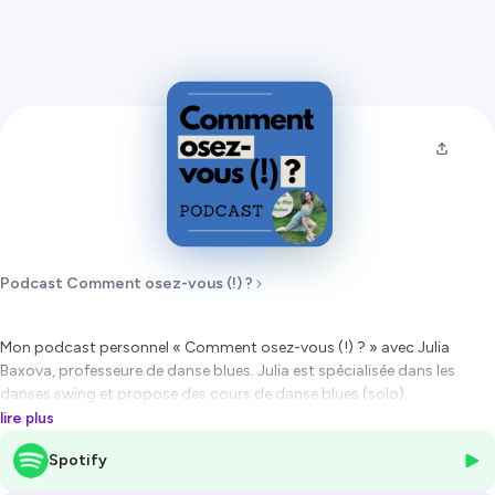
Podcast Comment osez-vous (!) ?
Mon podcast personnel « Comment osez-vous (!) ? » avec Julia
Baxova, professeure de danse blues. Julia est spécialisée dans les
danses swing et propose des cours de danse blues (solo).
lire plus
Écoutez ce podcast qui vous donne l’envie de danser et d’oser, d’oser
Spotify
vous exprimer par les mouvements et aussi d’oser dans votre
quotidien. Un podcast avec le rire solaire et le dynamisme tranquille de