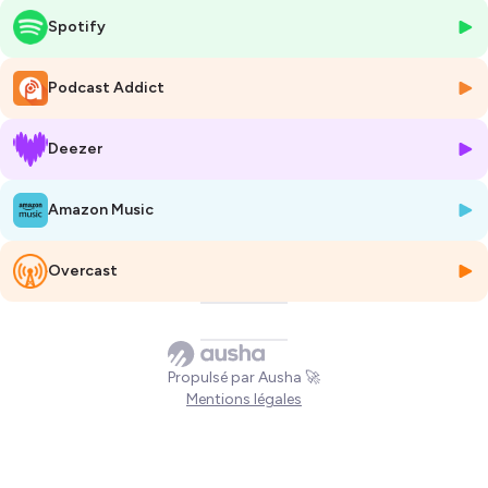
détriment
du vivant
(végétal, animal et humain). Pour lui, notre
Spotify
système fonce vers le
burn-out planétaire
: effondrement des
écosystèmes, pollution invisible mais durable, disparition des
"tampons naturels" qui assurent la stabilité du monde.
Podcast Addict
Ensemble, ils décryptent pourquoi l’intégrité de la biosphère est au
Deezer
cœur de notre survie : alimentation, eau, sols, air, santé… Tout repose
sur des écosystèmes vivants, complexes et interconnectés.
Amazon Music
À travers des exemples concrets, il éclaire les
liens entre écologie,
économie et société
, insiste sur la création d’
espaces d’arrêt
individuels et collectifs pour repenser nos choix.
Overcast
Il ouvre aussi des
pistes concrètes de transformation
comme :
repenser l’agriculture et l’usage des sols,
sortir de la logique de surperformance,
Propulsé par Ausha 🚀
agir dans nos territoires, nos entreprises et nos communautés,
Mentions légales
réconcilier écologie, justice sociale et économie du quotidien.
Des sols aux abeilles, des territoires aux entreprises pionnières, cet
échange montre une chose essentielle :
la réversibilité est possible
.
La biodiversité n’est pas un luxe à protéger, c’est
notre meilleure