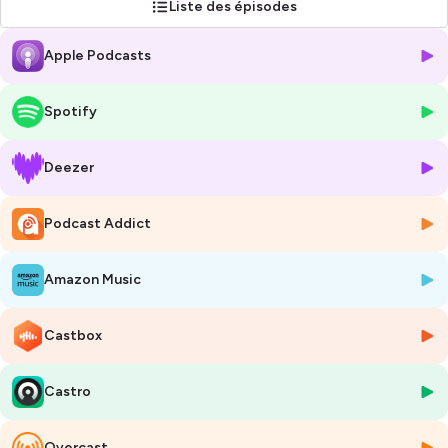
Liste des épisodes
du terreau dans lequel ils poussent, cultivons ensemble le monde de
demain.
Apple Podcasts
Hébergé par Ausha. Visitez
ausha.co/politique-de-confidentialite
pour plus d'informations.
Spotify
Deezer
Podcast Addict
Amazon Music
Castbox
Castro
Overcast