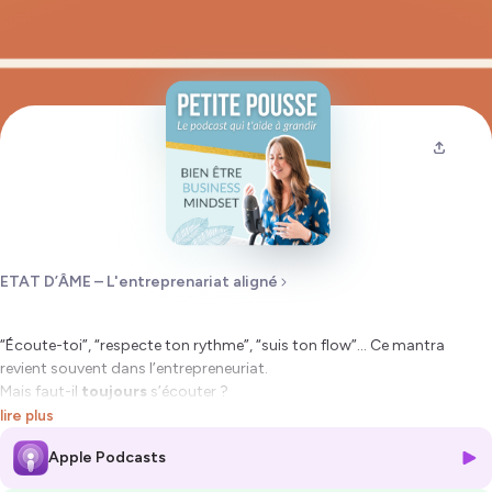
ETAT D’ÂME – L'entreprenariat aligné
“Écoute-toi”, “respecte ton rythme”, “suis ton flow”… Ce mantra
revient souvent dans l’entrepreneuriat.
Mais faut-il
toujours
s’écouter ?
lire plus
Dans cet épisode, je partage un point de vue plus nuancé — inspiré
Apple Podcasts
d’une discussion entre amies entrepreneures.
Parce qu’écouter ses besoins, oui. Mais parfois… il faut aussi se