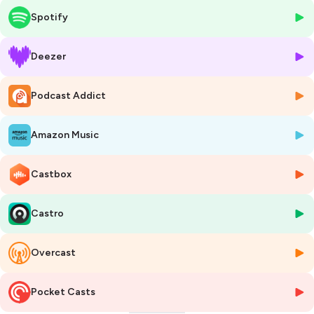
Le premier épisode d'une série de partenariats avec PYR FM à découvrir
Spotify
les 23 et 30 décembre prochains.
Un podcast de la série
"Le voyage pour la vie"
réalisé dans le
Deezer
cadre des ateliers médias d'éducation populaire "Zapontour".
Une postproduction réalisée par Ludovic Bastille, Christian
Podcast Addict
Depouhon et Thomas de Roubaix. En partenariat avec PYR FM et
le LABORADIO.
Amazon Music
CAMPAGNE DE DON : soutenez Radio Parleur pour des podcast libres
et indépendants !
Castbox
Hébergé par Ausha. Visitez
ausha.co/politique-de-confidentialite
pour plus d'informations.
Castro
Overcast
Pocket Casts