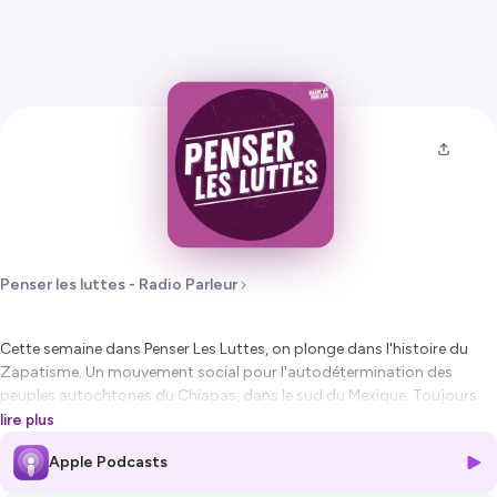
Penser les luttes - Radio Parleur
Cette semaine dans
Penser Les Luttes
, on plonge dans l'histoire du
Zapatisme. Un mouvement social pour l'autodétermination des
peuples autochtones du Chiapas, dans le sud du Mexique. Toujours
actuel, ce mouvement de lutte armée et politique est devenu un
lire plus
symbole de l'altermondialisme et s'inscrit dans la continuité des luttes
Apple Podcasts
de la Révolution mexicaine de 1910 et de celles de notre époque.