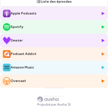
Liste des épisodes
Bonne écoute !
Apple Podcasts
Hébergé par Ausha. Visitez
ausha.co/politique-de-confidentialite
pour plus d'informations.
Spotify
Deezer
Podcast Addict
Amazon Music
Overcast
Propulsé par Ausha 🚀