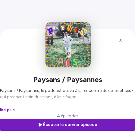
Paysans / Paysannes
Paysans / Paysannes, le podcast qui va à la rencontre de celles et ceux
qui prennent soin du vivant, à leur façon !
Je m'appelle Clémentine Buisson et pendant plusieurs semaines, j'ai
lire plus
parcouru une partie de la France pour faire du "wwoofing", c'est à dire
4 épisodes
du volontariat dans des fermes. J'en ai profité pour interroger mes
Écouter le dernier épisode
hôtes sur leur rapport à ce métier si particulier, leur quotidien et leurs
projets.